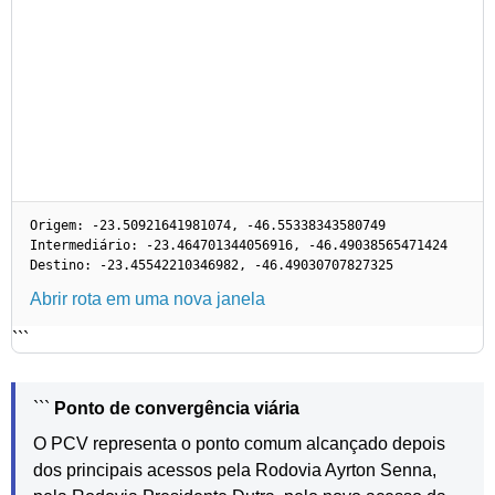
Origem: -23.50921641981074, -46.55338343580749
Intermediário: -23.464701344056916, -46.49038565471424
Destino: -23.45542210346982, -46.49030707827325
Abrir rota em uma nova janela
```
```
Ponto de convergência viária
O PCV representa o ponto comum alcançado depois
dos principais acessos pela Rodovia Ayrton Senna,