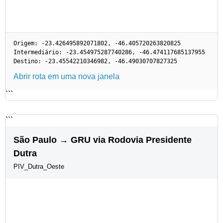
Origem: -23.426495892071802, -46.405720263820825
Intermediário: -23.454975287740286, -46.474117685137955
Destino: -23.45542210346982, -46.49030707827325
Abrir rota em uma nova janela
```
```
São Paulo → GRU via Rodovia Presidente
Dutra
PIV_Dutra_Oeste