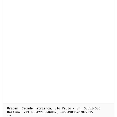
Origem: Cidade Patriarca, São Paulo - SP, 03551-080
Destino: -23.45542210346982, -46.49030707827325
```