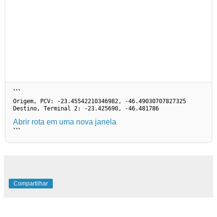
```
Origem, PCV: -23.45542210346982, -46.49030707827325
Destino, Terminal 2: -23.425690, -46.481786
Abrir rota em uma nova janela
```
Compartilhar