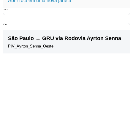
Abrir rota em uma nova janela
```
```
São Paulo → GRU via Rodovia Ayrton Senna
PIV_Ayrton_Senna_Oeste