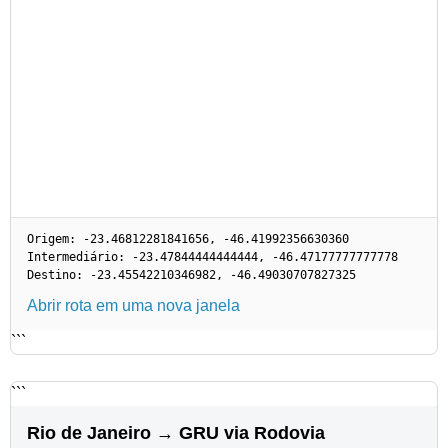
Origem: -23.46812281841656, -46.41992356630360
Intermediário: -23.47844444444444, -46.47177777777778
Destino: -23.45542210346982, -46.49030707827325
Abrir rota em uma nova janela
```
```
Rio de Janeiro → GRU via Rodovia